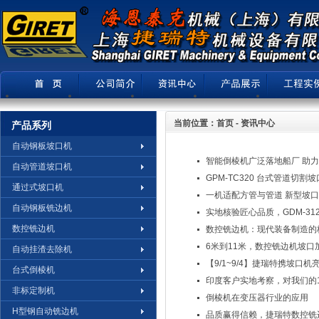
当前位置：
首页
-
资讯中心
产品系列
自动钢板坡口机
智能倒棱机广泛落地船厂 助
自动管道坡口机
GPM-TC320 台式管道切割
通过式坡口机
一机适配方管与管道 新型坡
自动钢板铣边机
实地核验匠心品质，GDM-3
数控铣边机
数控铣边机：现代装备制造的
6米到11米，数控铣边机坡
自动挂渣去除机
【9/1~9/4】捷瑞特携坡口
台式倒棱机
印度客户实地考察，对我们的
非标定制机
倒棱机在变压器行业的应用
H型钢自动铣边机
品质赢得信赖，捷瑞特数控铣