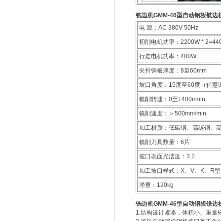
铣边机GMM-46型
自动钢板铣边
电 源：AC 380V 50Hz
切削电机功率：2200W * 2=44
行走电机功率：400W
夹持钢板厚度：8至60mm
坡口角度：15度至60度（任意
铣削转速：0至1400r/min
铣削速度：＞500mm/min
加工材质：低碳钢、高碳钢、
铣削刀具数量：6片
坡口表面光洁度：3.2
加工坡口样式：X、V、K、R型
净重：120kg
铣边机GMM-46型
自动钢板铣边
1.结构设计紧凑，体积小、重量