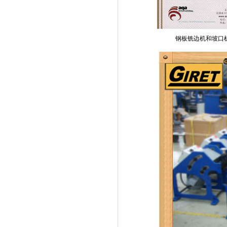
钢板铣边机和坡口